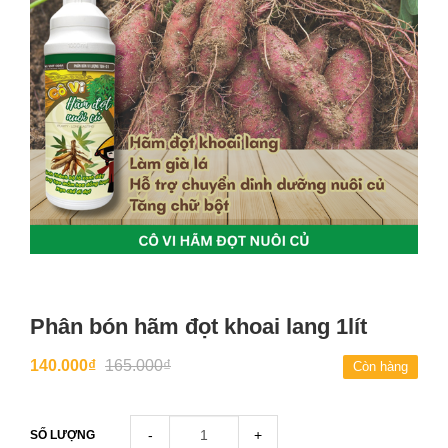
Phân bón hãm đọt khoai lang 1lít
140.000₫
165.000₫
Còn hàng
-
+
SỐ LƯỢNG