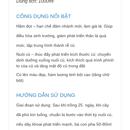
Dung tích: 1000ml
CÔNG DỤNG NỔI BẬT
Hãm đọt – hạn chế đâm nhánh mới, làm già lá: Giúp
điều hòa sinh trưởng, giảm phát triển thân lá quá
mức, tập trung hình thành rễ củ.
Nuôi củ – thúc đẩy phát triển kích thước củ: chuyển
dinh dưỡng xuống nuôi củ, kích thích quá trình phình
to của củ và tăng mật độ củ trong đất.
Củ lên màu đẹp, hàm lượng tinh bột cao (tăng chữ
bột)
HƯỚNG DẪN SỬ DỤNG
Giai đoạn sử dụng: Sau khi trồng 25 ngày, khi cây
đã phủ kín luống, chuẩn bị bước vào thời kỳ nuôi củ,
nếu dây khoai phát triển mạnh, bà con pha 50-80ml