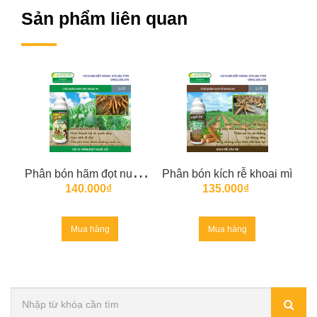
Sản phẩm liên quan
P
hân bón hãm đọt nuôi củ khoai mì
Phân bón kích rễ khoai mì
140.000₫
135.000₫
Mua hàng
Mua hàng