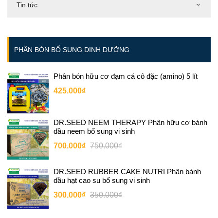
Tin tức
PHÂN BÓN BỔ SUNG DINH DƯỠNG
Phân bón hữu cơ đạm cá cô đặc (amino) 5 lít
425.000₫
DR.SEED NEEM THERAPY Phân hữu cơ bánh
dầu neem bổ sung vi sinh
700.000₫
750.000₫
DR.SEED RUBBER CAKE NUTRI Phân bánh
dầu hạt cao su bổ sung vi sinh
300.000₫
350.000₫