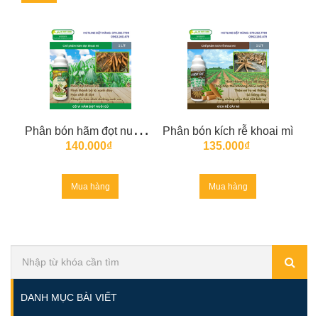
P
hân bón hãm đọt nuôi củ khoai mì
Phân bón kích rễ khoai mì
140.000₫
135.000₫
Mua hàng
Mua hàng
DANH MỤC BÀI VIẾT