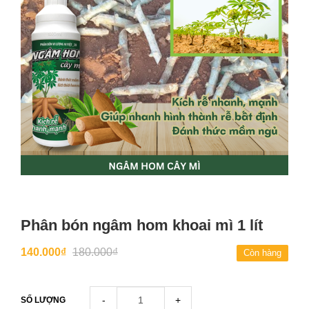
Phân bón ngâm hom khoai mì 1 lít
140.000₫
180.000₫
Còn hàng
-
+
SỐ LƯỢNG