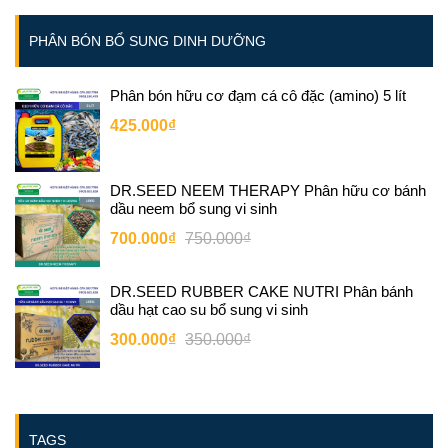
PHÂN BÓN BỔ SUNG DINH DƯỠNG
Phân bón hữu cơ đạm cá cô đặc (amino) 5 lít
425.000₫
DR.SEED NEEM THERAPY Phân hữu cơ bánh
dầu neem bổ sung vi sinh
700.000₫
750.000₫
DR.SEED RUBBER CAKE NUTRI Phân bánh
dầu hạt cao su bổ sung vi sinh
300.000₫
350.000₫
TAGS