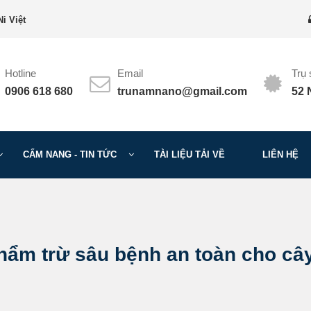
i Việt
Hotline
Email
Trụ
0906 618 680
trunamnano@gmail.com
52 
CẨM NANG - TIN TỨC
TÀI LIỆU TẢI VỀ
LIÊN HỆ
hẩm trừ sâu bệnh an toàn cho cây