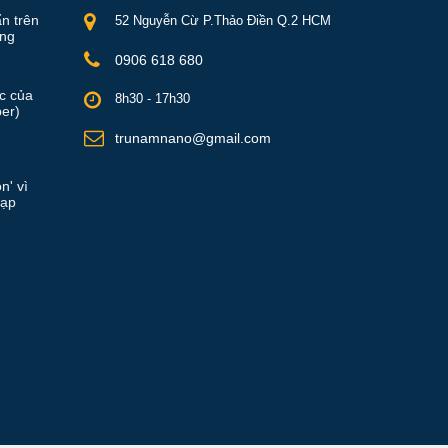
ẩn trên
52 Nguyễn Cừ P.Thảo Điền Q.2 HCM
ồng
0906 618 680
ực của
8h30 - 17h30
er)
trunamnano@gmail.com
n' vì
rạp