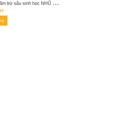
C
hế phẩm trừ sâu sinh học NHŨ NEEM
0₫
àng