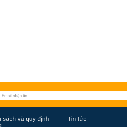
 sách và quy định
Tin tức
g