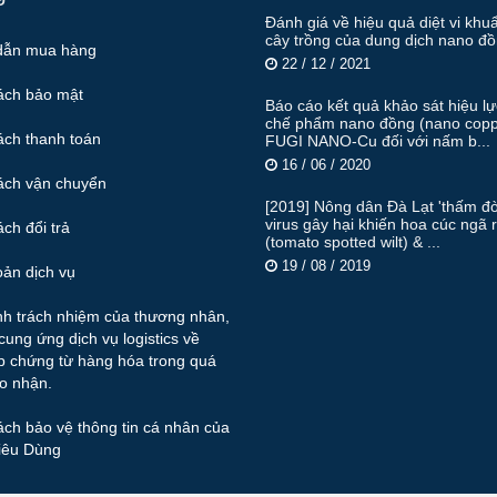
Đánh giá về hiệu quả diệt vi khu
cây trồng của dung dịch nano đ
dẫn mua hàng
22 / 12 / 2021
ách bảo mật
Báo cáo kết quả khảo sát hiệu l
chế phẩm nano đồng (nano copp
ách thanh toán
FUGI NANO-Cu đối với nấm b...
16 / 06 / 2020
ách vận chuyển
[2019] Nông dân Đà Lạt 'thấm đò
virus gây hại khiến hoa cúc ngã 
ch đổi trả
(tomato spotted wilt) & ...
19 / 08 / 2019
oản dịch vụ
nh trách nhiệm của thương nhân,
cung ứng dịch vụ logistics về
p chứng từ hàng hóa trong quá
ao nhận.
ch bảo vệ thông tin cá nhân của
iêu Dùng