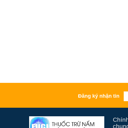
Đăng ký nhận tin
Chính
chun