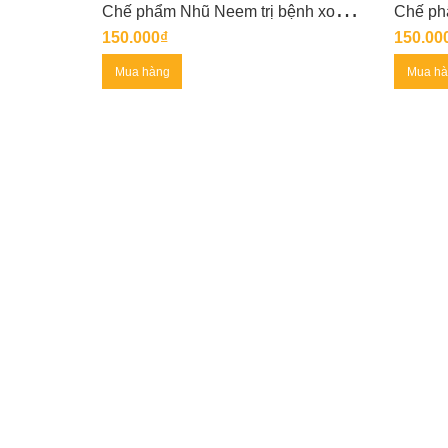
C
hế phẩm Nhũ Neem trị bệnh xoăn lá ở hoa hồng do bọ trĩ
150.000₫
150.00
Mua hàng
Mua h