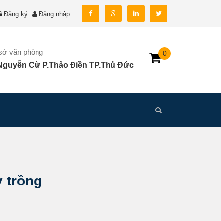
Đăng ký
Đăng nhập
 sở văn phòng
0
Nguyễn Cừ P.Thảo Điền TP.Thủ Đức
 trồng