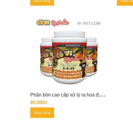
Mua hàng
Mua h
P
hân bón cao cấp xử lý ra hoa đồng loạt CÔ VI NGỌT CHẮC
95.000₫
Mua hàng