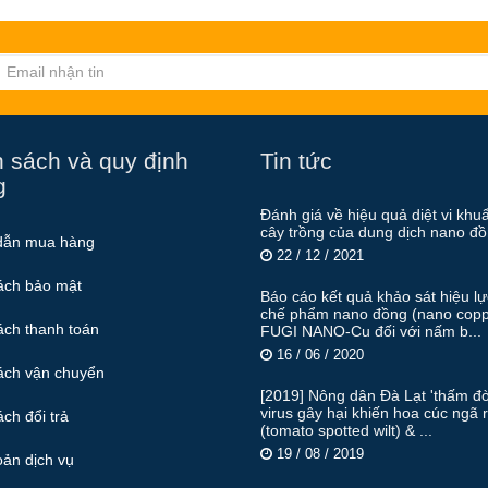
 sách và quy định
Tin tức
g
Đánh giá về hiệu quả diệt vi khu
cây trồng của dung dịch nano đ
dẫn mua hàng
22 / 12 / 2021
ách bảo mật
Báo cáo kết quả khảo sát hiệu l
chế phẩm nano đồng (nano copp
ách thanh toán
FUGI NANO-Cu đối với nấm b...
16 / 06 / 2020
ách vận chuyển
[2019] Nông dân Đà Lạt 'thấm đò
virus gây hại khiến hoa cúc ngã 
ch đổi trả
(tomato spotted wilt) & ...
19 / 08 / 2019
oản dịch vụ