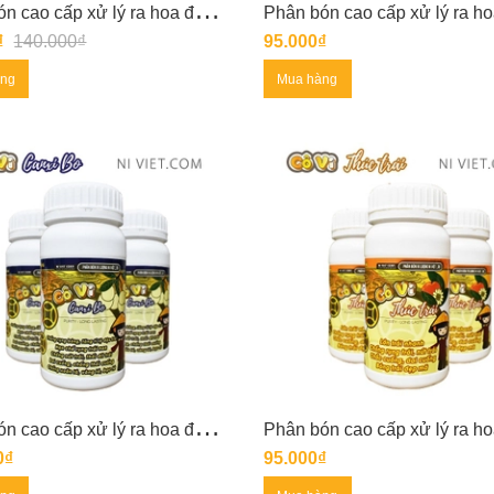
P
hân bón cao cấp xử lý ra hoa đồng loạt CÔ VI GIÀ CƠI LÁ
₫
140.000₫
95.000₫
àng
Mua hàng
P
hân bón cao cấp xử lý ra hoa đồng loạt CÔ VI CANXI BO
0₫
95.000₫