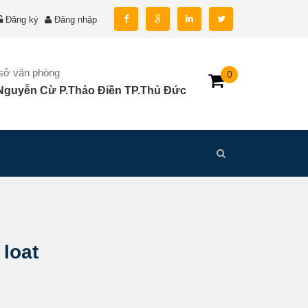
Đăng ký
Đăng nhập
 sở văn phòng
0
Nguyễn Cừ P.Thảo Điền TP.Thủ Đức
loat