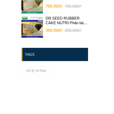
bánh dầu neem bổ sung
700.000₫
750.000₫
vi sinh
DR.SEED RUBBER
CAKE NUTRI Phân bánh
dầu hạt cao su bổ sung vi
300.000₫
350.000₫
sinh
TAGS
xử lý ra hoa