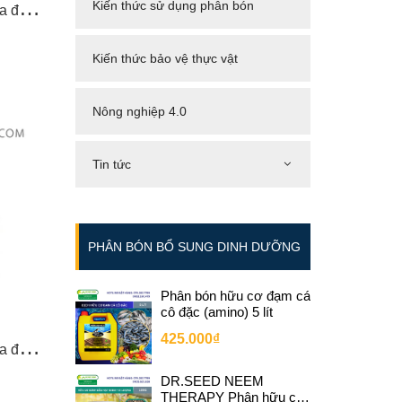
P
hân bón cao cấp xử lý ra hoa đồng loạt CÔ VI TẠO MẦM
Kiến thức sử dụng phân bón
Kiến thức bảo vệ thực vật
Nông nghiệp 4.0
Tin tức
PHÂN BÓN BỔ SUNG DINH DƯỠNG
Phân bón hữu cơ đạm cá
cô đặc (amino) 5 lít
425.000₫
P
hân bón cao cấp xử lý ra hoa đồng loạt CÔ VI THÚC TRÁI
DR.SEED NEEM
THERAPY Phân hữu cơ