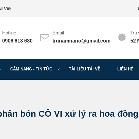
i Việt
Hotline
Email
Trụ
0906 618 680
trunamnano@gmail.com
52 
CẨM NANG - TIN TỨC
TÀI LIỆU TẢI VỀ
LIÊN HỆ
phân bón CÔ VI xử lý ra hoa đồng 