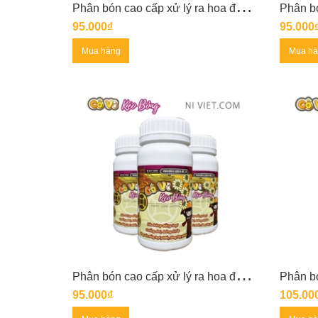
P
hân bón cao cấp xử lý ra hoa đồng loạt CÔ VI TẠO TÁN
95.000₫
95.000
Mua hàng
Mua h
P
hân bón cao cấp xử lý ra hoa đồng loạt CÔ VI KÉO BÔNG
95.000₫
105.00