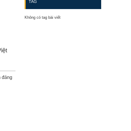
TAG
Không có tag bài viết
iệt
h đáng