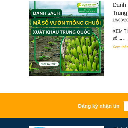
Danh 
Trung
18/08/2
XEM TH
số ... ...
Xem thê
Đăng ký nhận tin