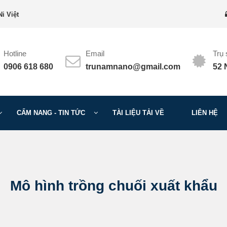
i Việt
Hotline
Email
Trụ
0906 618 680
trunamnano@gmail.com
52 
CẨM NANG - TIN TỨC
TÀI LIỆU TẢI VỀ
LIÊN HỆ
Mô hình trồng chuối xuất khẩu