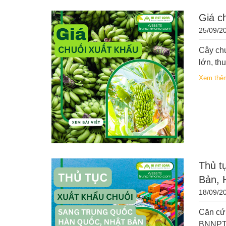
Giá c
25/09/2
Cây chu
lớn, thuậ
Xem thê
Thủ t
Bản, 
18/09/2
Căn cứ
BNNPTNT