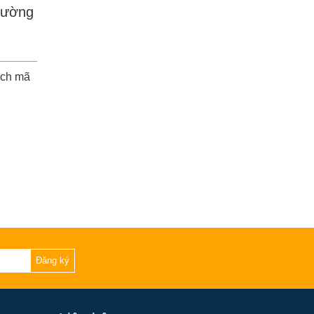
trường
ách mã
Đăng ký