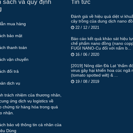
 sách và quy định
Tin tức
g
Đánh giá về hiệu quả diệt vi khu
cây trồng của dung dịch nano đ
dẫn mua hàng
22 / 12 / 2021
ách bảo mật
Báo cáo kết quả khảo sát hiệu l
chế phẩm nano đồng (nano copp
ách thanh toán
FUGI NANO-Cu đối với nấm b...
16 / 06 / 2020
ách vận chuyển
[2019] Nông dân Đà Lạt 'thấm đò
virus gây hại khiến hoa cúc ngã 
ch đổi trả
(tomato spotted wilt) & ...
19 / 08 / 2019
oản dịch vụ
nh trách nhiệm của thương nhân,
cung ứng dịch vụ logistics về
p chứng từ hàng hóa trong quá
ao nhận.
ch bảo vệ thông tin cá nhân của
iêu Dùng