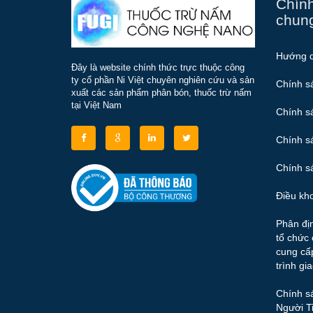
Chính
chun
Hướng 
Đây là website chính thức trực thuộc công
ty cổ phần Ni Việt chuyên nghiên cứu và sản
Chính s
xuất các sản phẩm phân bón, thuốc trừ nấm
tại Việt Nam
Chính s
Chính s
Chính sá
Điều kh
Phân đị
tổ chức 
cung cấ
trình gi
Chính sá
Người T