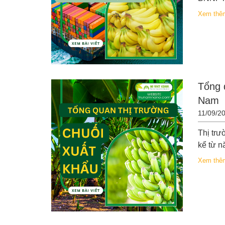
Xem thê
Tổng q
Nam
11/09/2
Thị trư
kể từ nă
Xem thê