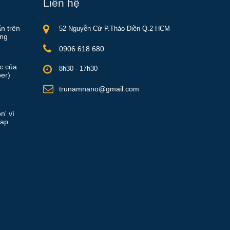
Liên hệ
ẩn trên
52 Nguyễn Cừ P.Thảo Điền Q.2 HCM
ồng
0906 618 680
ực của
8h30 - 17h30
er)
trunamnano@gmail.com
n' vì
rạp