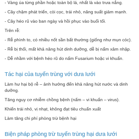
- Vàng úa từng phần hoặc toàn bộ lá, nhất là vào trưa nắng.
- Cây chậm phát triển, còi cọc, trái nhỏ, năng suất giảm mạnh.
- Cây héo rũ vào ban ngày và hồi phục vào buổi tối.
Trên rễ:
- Rễ phình to, có nhiều nốt sần bất thường (giống như mụn cóc).
- Rễ bị thối, mất khả năng hút dinh dưỡng, dễ bị nấm xâm nhập.
- Dễ nhầm với bệnh héo rũ do nấm Fusarium hoặc vi khuẩn.
Tác hại của tuyến trùng với dưa lưới
Làm hư hại bộ rễ – ảnh hưởng đến khả năng hút nước và dinh
dưỡng.
Tăng nguy cơ nhiễm chồng bệnh (nấm – vi khuẩn – virus).
Khiến trái nhỏ, vị nhạt, không đạt tiêu chuẩn xuất
Làm tăng chi phí phòng trừ bệnh hại
Biện pháp phòng trừ tuyến trùng hại dưa lưới