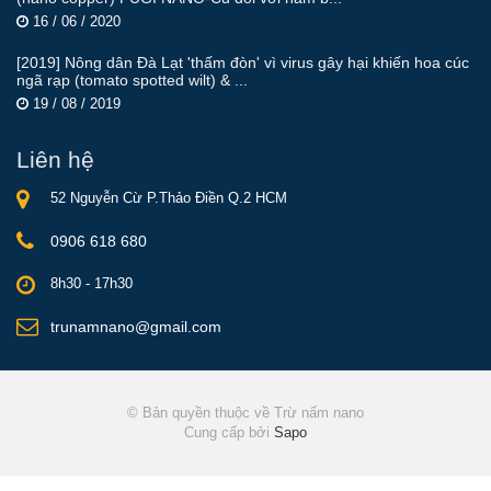
16 / 06 / 2020
[2019] Nông dân Đà Lạt 'thấm đòn' vì virus gây hại khiến hoa cúc
ngã rạp (tomato spotted wilt) & ...
19 / 08 / 2019
Liên hệ
52 Nguyễn Cừ P.Thảo Điền Q.2 HCM
0906 618 680
8h30 - 17h30
trunamnano@gmail.com
© Bản quyền thuộc về Trừ nấm nano
Cung cấp bởi
Sapo