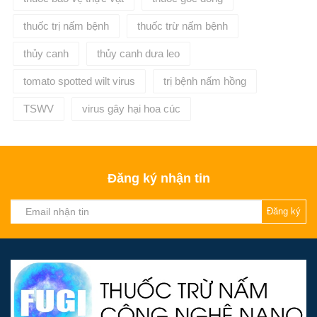
thuốc trị nấm bệnh
thuốc trừ nấm bệnh
thủy canh
thủy canh dưa leo
tomato spotted wilt virus
trị bệnh nấm hồng
TSWV
virus gây hại hoa cúc
Đăng ký nhận tin
Đăng ký