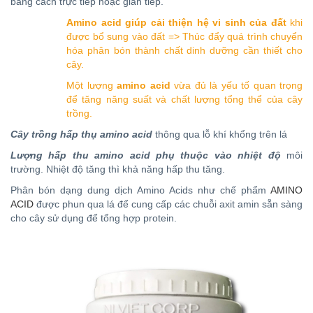
bằng cách trực tiếp hoặc gián tiếp.
Amino acid giúp cải thiện hệ vi sinh của đất
khi
được bổ sung vào đất => Thúc đẩy quá trình chuyển
hóa phân bón thành chất dinh dưỡng cần thiết cho
cây.
Một lượng
amino acid
vừa đủ là yếu tố quan trọng
để tăng năng suất và chất lượng tổng thể của cây
trồng.
Cây trồng hấp thụ amino acid
thông qua lỗ khí khổng trên lá
Lượng hấp thu amino acid phụ thuộc vào nhiệt độ
môi
trường. Nhiệt độ tăng thì khả năng hấp thu tăng.
Phân bón dạng dung dịch Amino Acids như chế phẩm
AMINO
ACID
được phun qua lá để cung cấp các chuỗi axit amin sẵn sàng
cho cây sử dụng để tổng hợp protein.