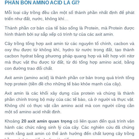
PHÂN BÓN AMINO ACID LÀ GÌ?
Mỗi loại cây trồng đều cần một số thành phần nhất định để phát
triển như đất, nước, không khí…
Thành phần cơ bản của tế bào sống là Protein, mà Protein được
hình thành bởi sự sắp xếp có trình tự của các axit amin.
Cây trồng tổng hợp axit amin từ các nguyên tố chính, cacbon và
oxy thu được từ không khí, hydro từ nước trong đất, tạo thành
cacbon hydrat bằng phương pháp quang hợp và kết hợp với nitơ
mà thực vật thu được từ đất, từ đó tổng hợp amino acid, bằng
con đường trao đổi chất.
Axit amin (amino acid) là thành phần cơ bản trong quá trình tổng
hợp protein (tiền đề cho những tế bào khỏe mạnh của cây).
Axit amin là các khối xây dựng của protein và chúng là thành
phần chính trong bộ máy của các tế bào, cả ở người và thực vật.
Không chỉ có thực vật cần amino acid mà con người cũng cần
một số amino acid nhất định.
Khoảng
20 axit amin quan trọng
có liên quan đến quá trình vận
hành các chức năng sinh lý của cây. Các nghiên cứu đã chứng
minh rằng axit amin có thể ảnh hưởng đến chất lượng cây trồng