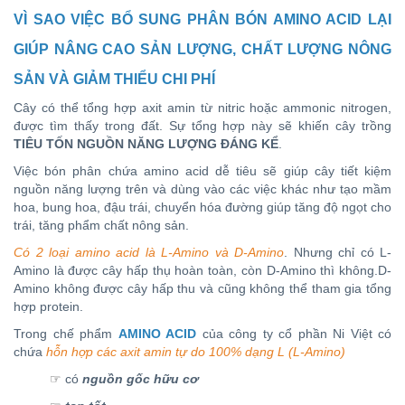
VÌ SAO VIỆC BỔ SUNG PHÂN BÓN AMINO ACID LẠI
GIÚP NÂNG CAO SẢN LƯỢNG, CHẤT LƯỢNG NÔNG
SẢN VÀ GIẢM THIỂU CHI PHÍ
Cây có thể tổng hợp axit amin từ nitric hoặc ammonic nitrogen,
được tìm thấy trong đất. Sự tổng hợp này sẽ khiến cây trồng
TIÊU TỐN NGUỒN NĂNG LƯỢNG ĐÁNG KỂ
.
Việc bón phân chứa amino acid dễ tiêu sẽ giúp cây tiết kiệm
nguồn năng lượng trên và dùng vào các việc khác như tạo mầm
hoa, bung hoa, đậu trái, chuyển hóa đường giúp tăng độ ngọt cho
trái, tăng phẩm chất nông sản.
Có 2 loại amino acid là L-Amino và D-Amino
. Nhưng chỉ có L-
Amino là được cây hấp thụ hoàn toàn, còn D-Amino thì không.D-
Amino không được cây hấp thu và cũng không thể tham gia tổng
hợp protein.
Trong chế phẩm
AMINO ACID
của công ty cổ phần Ni Việt có
chứa
hỗn hợp các axit amin tự do 100% dạng L (L-Amino)
☞
có
nguồn gốc hữu cơ