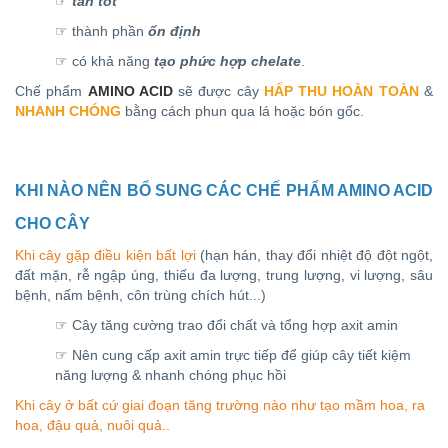
☞
tan tốt
☞
thành phần
ổn định
☞
có khả năng
tạo phức hợp chelate
.
Chế phẩm
AMINO ACID
sẽ được cây
HẤP THU HOÀN TOÀN
&
NHANH CHÓNG
bằng cách phun qua lá hoặc bón gốc.
KHI NÀO NÊN BỔ SUNG CÁC CHẾ PHẨM AMINO ACID
CHO CÂY
Khi cây gặp điều kiện bất lợi
(hạn hán, thay đổi nhiệt độ đột ngột,
đất mặn, rễ ngập úng, thiếu đa lượng, trung lượng, vi lượng, sâu
bệnh, nấm bệnh, côn trùng chích hút...)
☞
Cây tăng cường trao đổi chất và tổng hợp axit amin
☞
Nên cung cấp axit amin trực tiếp để giúp cây tiết kiệm
năng lượng & nhanh chóng phục hồi
Khi cây ở bất cứ giai đoạn tăng trường nào như tạo mầm hoa, ra
hoa, đậu quả, nuôi quả..