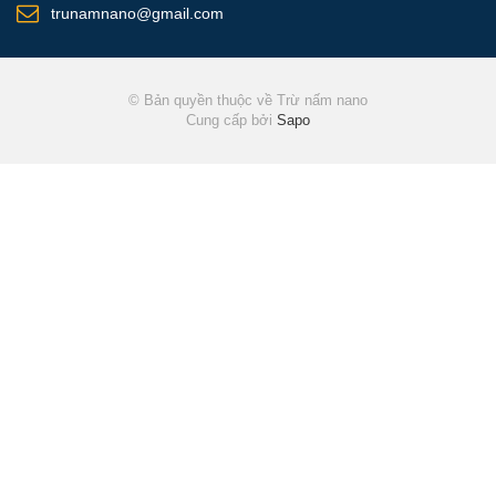
trunamnano@gmail.com
© Bản quyền thuộc về Trừ nấm nano
Cung cấp bởi
Sapo