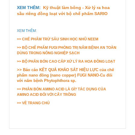
XEM THÊM:
Kỹ thuật làm bông - Xử lý ra hoa
sầu riêng đồng loạt với bộ chế phẩm SARIO
XEM THÊM:
>> CHẾ PHẨM TRỪ SÂU SINH HỌC NHŨ NEEM
>> BỘ CHẾ PHẨM FUGI PHÒNG TRỊ NẤM BỆNH AN TOÀN
DÙNG TRONG NÔNG NGHIỆP SẠCH
>> BỘ PHÂN BÓN CAO CẤP XỬ LÝ RA HOA ĐỒNG LOẠT
>> Báo cáo KẾT QUẢ KHẢO SÁT HIỆU LỰC của chế
phẩm nano đồng (nano copper) FUGI NANO-Cu đối
với nấm bệnh Phytophthora sp.
>> PHÂN BÓN AMINO ACID LÀ GÌ? TÁC DỤNG CỦA
AMINO ACID ĐỐI VỚI CÂY TRỒNG
>>
VỀ TRANG CHỦ