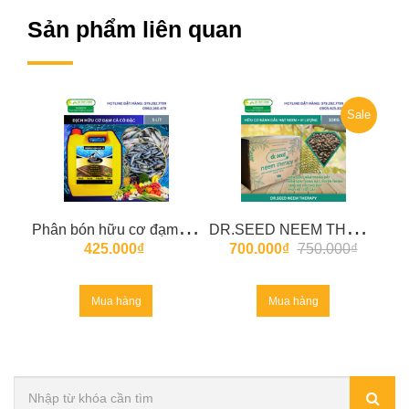
Sản phẩm liên quan
Sale
P
hân bón hữu cơ đạm cá cô đặc (amino) 5 lít
D
R.SEED NEEM THERAPY Phân hữu cơ bánh dầu neem bổ sung vi sinh
425.000₫
700.000₫
750.000₫
Mua hàng
Mua hàng