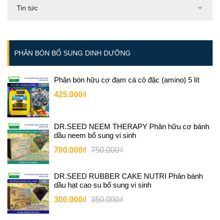
Tin tức
PHÂN BÓN BỔ SUNG DINH DƯỠNG
Phân bón hữu cơ đạm cá cô đặc (amino) 5 lít
425.000₫
DR.SEED NEEM THERAPY Phân hữu cơ bánh
dầu neem bổ sung vi sinh
700.000₫
750.000₫
DR.SEED RUBBER CAKE NUTRI Phân bánh
dầu hạt cao su bổ sung vi sinh
300.000₫
350.000₫