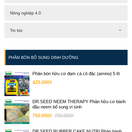
Nông nghiệp 4.0
Tin tức
PHÂN BÓN BỔ SUNG DINH DƯỠNG
Phân bón hữu cơ đạm cá cô đặc (amino) 5 lít
425.000₫
DR.SEED NEEM THERAPY Phân hữu cơ bánh
dầu neem bổ sung vi sinh
700.000₫
750.000₫
DR.SEED RUBBER CAKE NUTRI Phân bánh