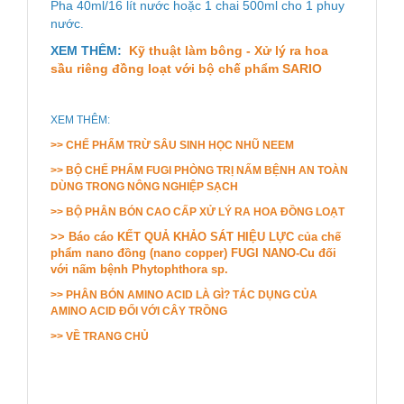
Pha 40ml/16 lít nước hoặc 1 chai 500ml cho 1 phuy
nước
.
XEM THÊM:
Kỹ thuật làm bông - Xử lý ra hoa
sầu riêng đồng loạt với bộ chế phẩm SARIO
XEM THÊM:
>> CHẾ PHẨM TRỪ SÂU SINH HỌC NHŨ NEEM
>> BỘ CHẾ PHẨM FUGI PHÒNG TRỊ NẤM BỆNH AN TOÀN
DÙNG TRONG NÔNG NGHIỆP SẠCH
>> BỘ PHÂN BÓN CAO CẤP XỬ LÝ RA HOA ĐỒNG LOẠT
>> Báo cáo KẾT QUẢ KHẢO SÁT HIỆU LỰC của chế
phẩm nano đồng (nano copper) FUGI NANO-Cu đối
với nấm bệnh Phytophthora sp.
>> PHÂN BÓN AMINO ACID LÀ GÌ? TÁC DỤNG CỦA
AMINO ACID ĐỐI VỚI CÂY TRỒNG
>>
VỀ TRANG CHỦ