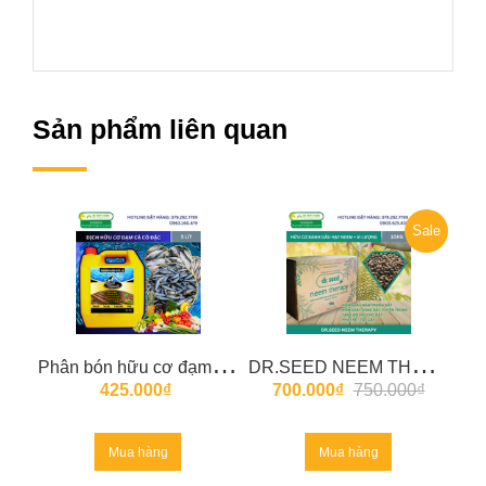
Sản phẩm liên quan
Sale
P
hân bón hữu cơ đạm cá cô đặc (amino) 5 lít
D
R.SEED NEEM THERAPY Phân hữu cơ bánh dầu neem bổ sung vi sinh
425.000₫
700.000₫
750.000₫
Mua hàng
Mua hàng