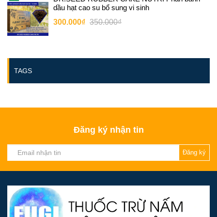
dầu hạt cao su bổ sung vi sinh
300.000₫
350.000₫
TAGS
Đăng ký nhận tin
Đăng ký