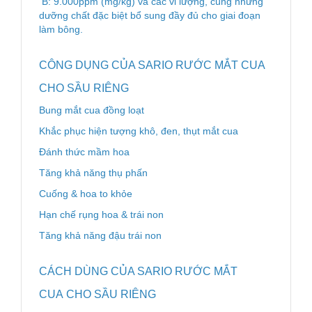
B: 9.000ppm (mg/kg) và các vi lượng, cùng những
dưỡng chất đặc biệt bổ sung đầy đủ cho giai đoạn
làm bông.
CÔNG DỤNG CỦA SARIO RƯỚC MẮT CUA
CHO SẦU RIÊNG
Bung mắt cua đồng loạt
Khắc phục hiện tượng khô, đen, thụt mắt cua
Đánh thức mầm hoa
Tăng khả năng thụ phấn
Cuống & hoa to khỏe
Hạn chế rụng hoa & trái non
Tăng khả năng đậu trái non
CÁCH DÙNG CỦA SARIO RƯỚC MẮT
CUA CHO SẦU RIÊNG