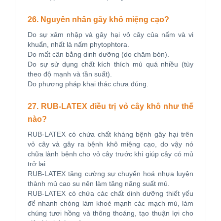
26. Nguyên nhân gây khô miệng cạo?
Do sự xâm nhập và gây hại vỏ cây của nấm và vi
khuẩn, nhất là nấm phytophtora.
Do mất cân bằng dinh dưỡng (do chăm bón).
Do sự sử dụng chất kích thích mủ quá nhiều (tùy
theo độ mạnh và tần suất).
Do phương pháp khai thác chưa đúng.
27. RUB-LATEX điều trị vỏ cây khô như thế
nào?
RUB-LATEX có chứa chất kháng bệnh gây hại trên
vỏ cây và gây ra bệnh khô miệng cạo, do vậy nó
chữa lành bệnh cho vỏ cây trước khi giúp cây có mủ
trở lại.
RUB-LATEX tăng cường sự chuyển hoá nhựa luyện
thành mủ cao su nên làm tăng năng suất mủ.
RUB-LATEX có chứa các chất dinh dưỡng thiết yếu
để nhanh chóng làm khoẻ mạnh các mạch mủ, làm
chúng tươi hồng và thông thoáng, tạo thuận lợi cho