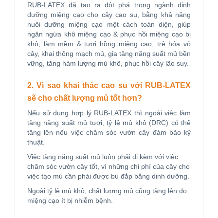
RUB-LATEX đã tạo ra đột phá trong ngành dinh
dưỡng miệng cạo cho cây cao su, bằng khả năng
nuôi dưỡng miệng cạo một cách toàn diện, giúp
ngăn ngừa khô miệng cạo & phục hồi miệng cạo bị
khô, làm mềm & tươi hồng miệng cạo, trẻ hóa vỏ
cây, khai thông mạch mủ, gia tăng năng suất mủ bền
vững, tăng hàm lượng mủ khô, phục hồi cây lão suy.
2. Vì sao khai thác cao su với RUB-LATEX
sẽ cho chất lượng mủ tốt hơn?
Nếu sử dụng hợp lý RUB-LATEX thì ngoài việc làm
tăng năng suất mủ tươi, tỷ lệ mủ khô (DRC) có thể
tăng lên nếu việc chăm sóc vườn cây đảm bảo kỹ
thuật.
Việc tăng năng suất mủ luôn phải đi kèm với việc
chăm sóc vườn cây tốt, vì những chi phí của cây cho
việc tạo mủ cần phải được bù đắp bằng dinh dưỡng.
Ngoài tỷ lệ mủ khô, chất lượng mủ cũng tăng lên do
miệng cạo ít bị nhiễm bệnh.