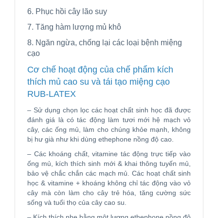
6. Phục hồi cây lão suy
7. Tăng hàm lượng mủ khô
8. Ngăn ngừa, chống lại các loại bệnh miệng
cạo
Cơ chế hoạt động của chế phẩm kích
thích mủ cao su và tái tạo miệng cạo
RUB-LATEX
– Sử dụng chọn lọc các hoạt chất sinh học đã được
đánh giá là có tác động làm tươi mới hệ mạch vỏ
cây, các ống mủ, làm cho chúng khỏe mạnh, không
bị hư già như khi dùng ethephone nồng độ cao.
– Các khoáng chất, vitamine tác động trực tiếp vào
ống mủ, kích thích sinh mới & khai thông tuyến mủ,
bảo vệ chắc chắn các mạch mủ. Các hoạt chất sinh
học & vitamine + khoáng không chỉ tác động vào vỏ
cây mà còn làm cho cây trẻ hóa, tăng cường sức
sống và tuổi thọ của cây cao su.
– Kích thích nhẹ bằng một lượng ethephone nồng độ