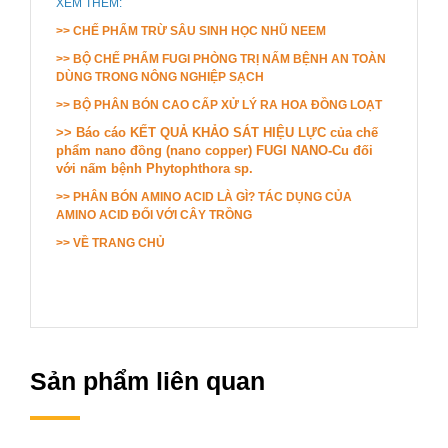
XEM THÊM:
>> CHẾ PHẨM TRỪ SÂU SINH HỌC NHŨ NEEM
>> BỘ CHẾ PHẨM FUGI PHÒNG TRỊ NẤM BỆNH AN TOÀN
DÙNG TRONG NÔNG NGHIỆP SẠCH
>> BỘ PHÂN BÓN CAO CẤP XỬ LÝ RA HOA ĐỒNG LOẠT
>> Báo cáo KẾT QUẢ KHẢO SÁT HIỆU LỰC của chế
phẩm nano đồng (nano copper) FUGI NANO-Cu đối
với nấm bệnh Phytophthora sp.
>> PHÂN BÓN AMINO ACID LÀ GÌ? TÁC DỤNG CỦA
AMINO ACID ĐỐI VỚI CÂY TRỒNG
>>
VỀ TRANG CHỦ
Sản phẩm liên quan