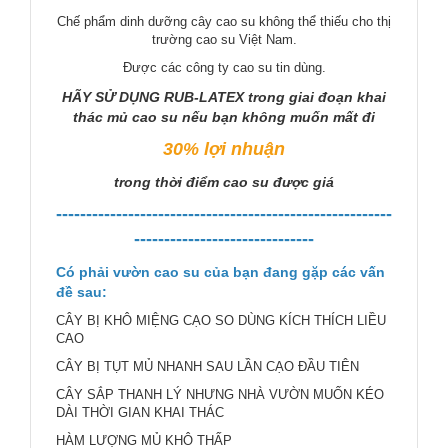
Chế phẩm dinh dưỡng cây cao su không thể thiếu cho thị
trường cao su Việt Nam.
Được các công ty cao su tin dùng.
HÃY SỬ DỤNG RUB-LATEX trong giai đoạn khai
thác mủ cao su nếu bạn không muốn mất đi
30% lợi nhuận
trong thời điểm cao su được giá
--------------------------------------------------------
------------------------------
Có phải vườn cao su của bạn đang gặp các vấn
đề sau:
CÂY BỊ KHÔ MIỆNG CẠO SO DÙNG KÍCH THÍCH LIỀU
CAO
CÂY BỊ TỤT MỦ NHANH SAU LẦN CẠO ĐẦU TIÊN
CÂY SẮP THANH LÝ NHƯNG NHÀ VƯỜN MUỐN KÉO
DÀI THỜI GIAN KHAI THÁC
HÀM LƯỢNG MỦ KHÔ THẤP