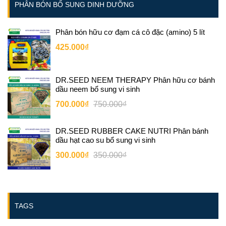
PHÂN BÓN BỔ SUNG DINH DƯỠNG
Phân bón hữu cơ đạm cá cô đặc (amino) 5 lít
425.000₫
DR.SEED NEEM THERAPY Phân hữu cơ bánh
dầu neem bổ sung vi sinh
700.000₫
750.000₫
DR.SEED RUBBER CAKE NUTRI Phân bánh
dầu hạt cao su bổ sung vi sinh
300.000₫
350.000₫
TAGS