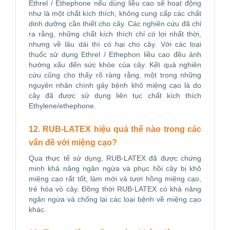
Ethrel / Ethephone nếu dùng liều cao sẽ hoạt động
như là một chất kích thích, không cung cấp các chất
dinh dưỡng cần thiết cho cây. Các nghiên cứu đã chỉ
ra rằng, những chất kích thích chỉ có lợi nhất thời,
nhưng về lâu dài thì có hại cho cây. Với các loại
thuốc sử dụng Ethrel / Ethephon liều cao đều ảnh
hưởng xấu đến sức khỏe của cây. Kết quả nghiên
cứu cũng cho thấy rõ ràng rằng, một trong những
nguyên nhân chính gây bệnh khô miệng cạo là do
cây đã được sử dụng liên tục chất kích thích
Ethylene/ethephone.
12. RUB-LATEX hiệu quả thế nào trong các
vấn đề với miệng cạo?
Qua thực tế sử dụng, RUB-LATEX đã được chứng
minh khả năng ngăn ngừa và phục hồi cây bị khô
miệng cạo rất tốt, làm mới và tươi hồng miệng cạo,
trẻ hóa vỏ cây. Đồng thời RUB-LATEX có khả năng
ngăn ngừa và chống lại các loại bệnh về miệng cạo
khác.