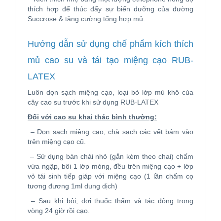
thích hợp để thúc đẩy sự biến dưỡng của đường
Succrose & tăng cường tổng hợp mủ.
Hướng dẫn sử dụng chế phẩm kích thích
mủ cao su và tái tạo miệng cạo RUB-
LATEX
Luôn dọn sạch miệng cạo, loại bỏ lớp mủ khô của
cây cao su trước khi sử dụng RUB-LATEX
Đối với cao su khai thác bình thường:
– Dọn sạch miệng cạo, chà sạch các vết bám vào
trên miệng cạo cũ.
– Sử dụng bàn chải nhỏ (gắn kèm theo chai) chấm
vừa ngập, bôi 1 lớp mỏng, đều trên miệng cạo + lớp
vỏ tái sinh tiếp giáp với miệng cạo (1 lần chấm cọ
tương đương 1ml dung dịch)
– Sau khi bôi, đợi thuốc thấm và tác động trong
vòng 24 giờ rồi cạo.