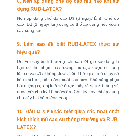
8. Nên áp dụng chế độ cạo mủ nào khi sử
dụng RUB-LATEX?
Nên áp dụng chế độ cạo D3 (3 ngày/ lần). Chế độ
cạo D2 (2 ngày/ lần) cũng có thể áp dụng nếu vườn
cây sung sức.
9. Làm sao để biết RUB-LATEX thực sự
hiệu quả?
Đối với cây bình thường, chỉ sau 24 giờ sử dụng là
bạn có thể nhận thấy lượng mủ cạo được sẽ tăng
lên so với cây không được bôi. Thời gian mủ chảy sẽ
kéo dài hơn, nên năng suất cao hơn. Khả năng phục
hồi miệng cạo bị khô sẽ được thấy rõ sau 3 tháng sử
dụng với chu kỳ 10 ngày/lần (Chu kỳ này chỉ áp dụng
cho cây bị khô miệng cạo).
10. Đâu là sự khác biệt giữa các hoạt chất
kích thích mủ cao su thông thường và RUB-
LATEX?