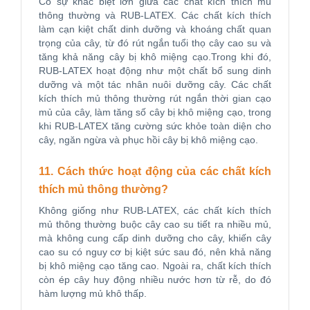
Có sự khác biệt lớn giữa các chất kích thích mủ
thông thường và RUB-LATEX. Các chất kích thích
làm cạn kiệt chất dinh dưỡng và khoáng chất quan
trọng của cây, từ đó rút ngắn tuổi thọ cây cao su và
tăng khả năng cây bị khô miệng cạo.Trong khi đó,
RUB-LATEX hoạt động như một chất bổ sung dinh
dưỡng và một tác nhân nuôi dưỡng cây. Các chất
kích thích mủ thông thường rút ngắn thời gian cạo
mủ của cây, làm tăng số cây bị khô miệng cạo, trong
khi RUB-LATEX tăng cường sức khỏe toàn diện cho
cây, ngăn ngừa và phục hồi cây bị khô miệng cạo.
11. Cách thức hoạt động của các chất kích
thích mủ thông thường?
Không giống như RUB-LATEX, các chất kích thích
mủ thông thường buộc cây cao su tiết ra nhiều mủ,
mà không cung cấp dinh dưỡng cho cây, khiến cây
cao su có nguy cơ bị kiệt sức sau đó, nên khả năng
bị khô miệng cạo tăng cao. Ngoài ra, chất kích thích
còn ép cây huy động nhiều nước hơn từ rễ, do đó
hàm lượng mủ khô thấp.