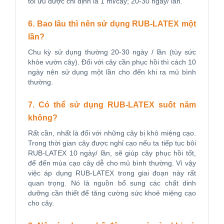
tối ưu được chỉ định là 1 ml/cây; 20-30 ngày/ lần.
6. Bao lâu thì nên sử dụng RUB-LATEX một
lần?
Chu kỳ sử dụng thường 20-30 ngày / lần (tùy sức
khỏe vườn cây). Đối với cây cần phục hồi thì cách 10
ngày nên sử dụng một lần cho đến khi ra mủ bình
thường.
7. Có thể sử dụng RUB-LATEX suốt năm
không?
Rất cần, nhất là đối với những cây bị khô miệng cạo.
Trong thời gian cây được nghỉ cạo nếu ta tiếp tục bôi
RUB-LATEX 10 ngày/ lần, sẽ giúp cây phục hồi tốt,
để đến mùa cạo cây dễ cho mủ bình thường. Vì vậy
việc áp dụng RUB-LATEX trong giai đoạn này rất
quan trọng. Nó là nguồn bổ sung các chất dinh
dưỡng cần thiết để tăng cường sức khoẻ miệng cạo
cho cây.