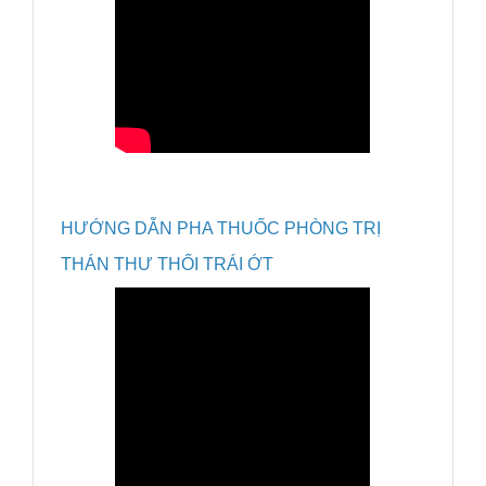
HƯỚNG DẪN PHA THUỐC PHÒNG TRỊ
THÁN THƯ THỐI TRÁI ỚT