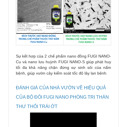
Sự kết hợp của 2 chế phẩm nano đồng FUGI NANO-
Cu và nano lưu huỳnh FUGI NANO-S giúp phát huy
tối đa khả năng chặn đứng sự sinh sôi của nấm
bệnh, giúp vườn cây kiểm soát tốc độ lây lan bệnh.
ĐÁNH GIÁ CỦA NHÀ VƯỜN VỀ HIỆU QUẢ
CỦA BỘ ĐÔI FUGI NANO PHÒNG TRỊ THÁN
THƯ THỐI TRÁI ỚT