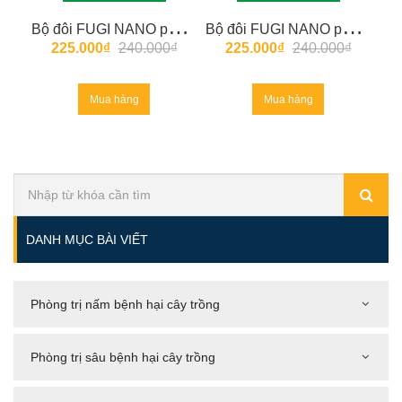
B
ộ đôi FUGI NANO phòng trị nấm bệnh hại gừng, nghệ
B
ộ đôi FUGI NANO phòng trị nấm bệnh hại khoai ( khoai lang, khoai tây, khoai môn, khoai sọ, khoai mì, khoai mỡ, sâm đất, hoài sơn, dong riềng)
225.000₫
240.000₫
225.000₫
240.000₫
Mua hàng
Mua hàng
DANH MỤC BÀI VIẾT
Phòng trị nấm bệnh hại cây trồng
Phòng trị sâu bệnh hại cây trồng