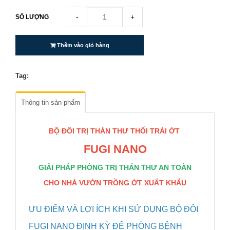
-
+
SỐ LƯỢNG
Thêm vào giỏ hàng
Tag:
Thông tin sản phẩm
BỘ ĐÔI TRỊ THÁN THƯ THỐI TRÁI ỚT
FUGI NANO
GIẢI PHÁP PHÒNG TRỊ THÁN THƯ AN TOÀN
CHO NHÀ VƯỜN TRỒNG ỚT XUẤT KHẨU
ƯU ĐIỂM VÀ LỢI ÍCH KHI SỬ DỤNG BỘ ĐÔI
FUGI NANO ĐỊNH KỲ ĐỂ PHÒNG BỆNH