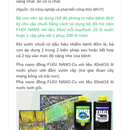
vàng nhạt, ăn có vị chá
t.
(Nguồn: Sở nông nghiệp và phát triển nông thôn BRVT)
Bà con nên áp dụng chế độ phòng trị nấm bệnh định
kỳ cho cây chuối bằng cách sử dụng bộ đôi trừ nấm
FUGI NANO với liều 40ml mỗi loại/bình 16 lít nước
hoặc 1 cặp pha với 1 phuy 200 lít nước.
Khi vườn chuối có dấu hiệu nhiễm bệnh đốm lá, bà
con áp dụng 1 trong 2 biện pháp sau hoặc kết hợp
cả 2 tùy vào mức độ nặng nhẹ của bệnh:
Pha nano đồng FUGI NANO-Cu với liều 40ml/16 lít
nước phun ướt đẫm vườn cây (trừ giai đoạn cây
mang bông và trái non).
Pha nano đồng FUGI NANO-Cu với liều 60ml/16 lít
nước tưới gốc.