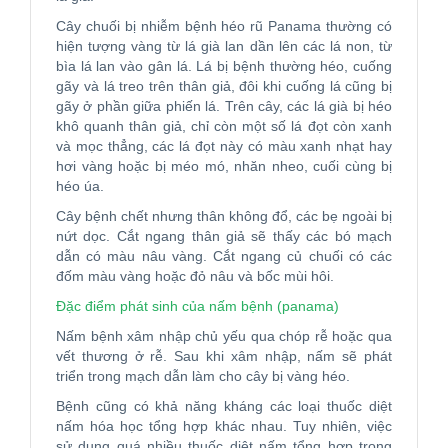
Cây chuối bị nhiễm bệnh héo rũ Panama thường có
hiện tượng vàng từ lá già lan dần lên các lá non, từ
bìa lá lan vào gân lá. Lá bị bệnh thường héo, cuống
gãy và lá treo trên thân giả, đôi khi cuống lá cũng bị
gãy ở phần giữa phiến lá. Trên cây, các lá già bị héo
khô quanh thân giả, chỉ còn một số lá đọt còn xanh
và mọc thẳng, các lá đọt này có màu xanh nhạt hay
hơi vàng hoặc bị méo mó, nhăn nheo, cuối cùng bị
héo úa.
Cây bệnh chết nhưng thân không đổ, các bẹ ngoài bị
nứt dọc. Cắt ngang thân giả sẽ thấy các bó mạch
dẫn có màu nâu vàng. Cắt ngang củ chuối có các
đốm màu vàng hoặc đỏ nâu và bốc mùi hôi.
Đặc điểm phát sinh của nấm bệnh (panama)
Nấm bệnh xâm nhập chủ yếu qua chóp rễ hoặc qua
vết thương ở rễ. Sau khi xâm nhập, nấm sẽ phát
triển trong mạch dẫn làm cho cây bị vàng héo.
Bệnh cũng có khả năng kháng các loại thuốc diệt
nấm hóa học tổng hợp khác nhau. Tuy nhiên, việc
sử dụng quá nhiều thuốc diệt nấm tổng hợp trong