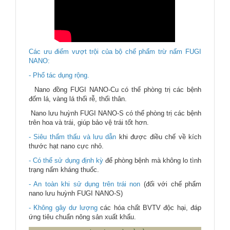
Các ưu điểm vượt trội của bộ chế phẩm trừ nấm FUGI
NANO:
- Phổ tác dụng rộng.
Nano đồng FUGI NANO-Cu có thể phòng trị các bệnh
đốm lá, vàng lá thối rễ, thối thân.
Nano lưu huỳnh FUGI NANO-S có thể phòng trị các bệnh
trên hoa và trái, giúp bảo vệ trái tốt hơn.
- Siêu thẩm thấu và lưu dẫn
khi được điều chế về kích
thước hạt nano cực nhỏ.
- Có thể sử dụng định kỳ
để phòng bệnh mà không lo tình
trạng nấm kháng thuốc.
- An toàn khi sử dụng trên trái non
(đối với chế phẩm
nano lưu huỳnh FUGI NANO-S)
- Không gây dư lượng
các hóa chất BVTV độc hại, đáp
ứng tiêu chuẩn nông sản xuất khẩu.