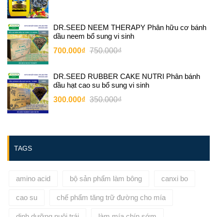
DR.SEED NEEM THERAPY Phân hữu cơ bánh
dầu neem bổ sung vi sinh
700.000₫
750.000₫
DR.SEED RUBBER CAKE NUTRI Phân bánh
dầu hạt cao su bổ sung vi sinh
300.000₫
350.000₫
TAGS
amino acid
bộ sản phẩm làm bông
canxi bo
cao su
chế phẩm tăng trữ đường cho mía
dinh dưỡng nuôi trái
làm mía chín sớm