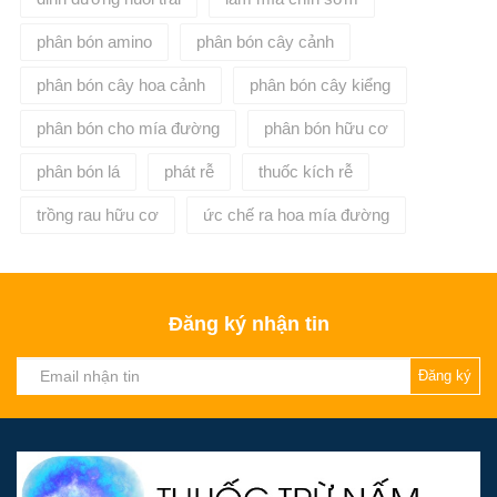
phân bón amino
phân bón cây cảnh
phân bón cây hoa cảnh
phân bón cây kiểng
phân bón cho mía đường
phân bón hữu cơ
phân bón lá
phát rễ
thuốc kích rễ
trồng rau hữu cơ
ức chế ra hoa mía đường
Đăng ký nhận tin
Đăng ký