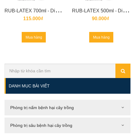
R
UB-LATEX 700ml - Dinh dưỡng kích thích mủ cao su và tái tạo miệng cạo
R
UB-LATEX 500ml - Dinh dưỡng kích thích mủ cao su và tái tạo miệng cạo
115.000₫
90.000₫
Mua hàng
Mua hàng
DANH MỤC BÀI VIẾT
Phòng trị nấm bệnh hại cây trồng
Phòng trị sâu bệnh hại cây trồng