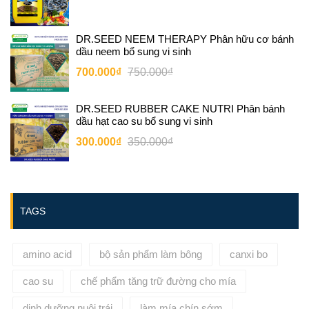
DR.SEED NEEM THERAPY Phân hữu cơ bánh
dầu neem bổ sung vi sinh
700.000₫
750.000₫
DR.SEED RUBBER CAKE NUTRI Phân bánh
dầu hạt cao su bổ sung vi sinh
300.000₫
350.000₫
TAGS
amino acid
bộ sản phẩm làm bông
canxi bo
cao su
chế phẩm tăng trữ đường cho mía
dinh dưỡng nuôi trái
làm mía chín sớm