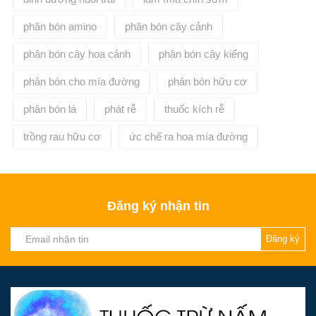
phân bón amino
phân bón cây cảnh
phân bón cây hoa cảnh
phân bón cây kiểng
phân bón cho mía đường
phân bón hữu cơ
phân bón lá
phát rễ
thuốc kích rễ
trồng rau hữu cơ
ức chế ra hoa mía đường
Đăng ký nhận tin
Đăng ký