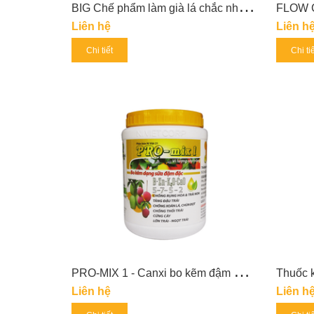
B
IG Chế phẩm làm già lá chắc nhân lớn trái 6-30-30
Liên hệ
Liên h
Chi tiết
Chi ti
P
RO-MIX 1 - Canxi bo kẽm đậm đặc chống rụng hoa và trái non, chống xoăn lá chùn đọt
Liên hệ
Liên h