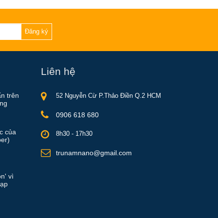
Đăng ký
Liên hệ
ẩn trên
52 Nguyễn Cừ P.Thảo Điền Q.2 HCM
ồng
0906 618 680
ực của
8h30 - 17h30
er)
trunamnano@gmail.com
n' vì
rạp