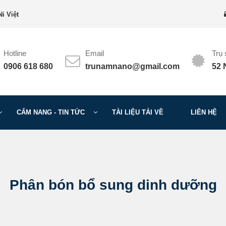
i Việt
Hotline
Email
Trụ
0906 618 680
trunamnano@gmail.com
52 
CẨM NANG - TIN TỨC
TÀI LIỆU TẢI VỀ
LIÊN HỆ
Phân bón bổ sung dinh dưỡng