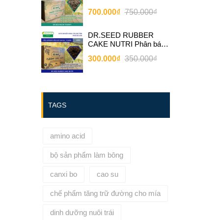
bánh dầu neem bổ sung
700.000₫
750.000₫
vi sinh
DR.SEED RUBBER
CAKE NUTRI Phân bánh
dầu hạt cao su bổ sung vi
300.000₫
350.000₫
sinh
TAGS
amino acid
bộ sản phẩm làm bông
canxi bo
cao su
chế phẩm tăng trữ đường cho mía
dinh dưỡng nuôi trái