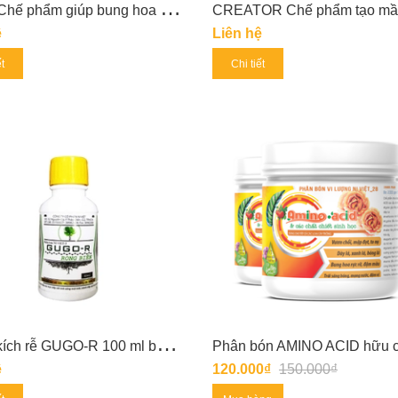
F
LOW Chế phẩm giúp bung hoa đồng loạt
ệ
Liên hệ
ết
Chi tiết
T
huốc kích rễ GUGO-R 100 ml bổ sung chiết xuất rong biển làm mát cây
ệ
120.000₫
150.000₫