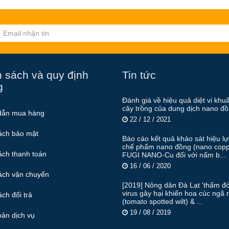
 sách và quy định
Tin tức
g
Đánh giá về hiệu quả diệt vi khu
cây trồng của dung dịch nano đ
dẫn mua hàng
22 / 12 / 2021
ách bảo mật
Báo cáo kết quả khảo sát hiệu l
chế phẩm nano đồng (nano copp
ách thanh toán
FUGI NANO-Cu đối với nấm b...
16 / 06 / 2020
ách vận chuyển
[2019] Nông dân Đà Lạt 'thấm đò
virus gây hại khiến hoa cúc ngã 
ch đổi trả
(tomato spotted wilt) & ...
19 / 08 / 2019
oản dịch vụ