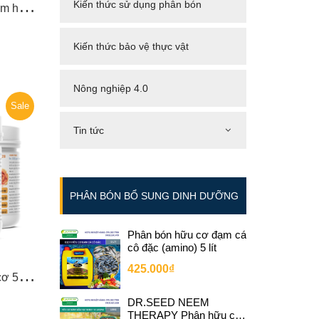
C
REATOR Chế phẩm tạo mầm hoa (10-60-10)
Kiến thức sử dụng phân bón
Kiến thức bảo vệ thực vật
Nông nghiệp 4.0
Sale
Tin tức
PHÂN BÓN BỔ SUNG DINH DƯỠNG
Phân bón hữu cơ đạm cá
cô đặc (amino) 5 lít
425.000₫
P
hân bón AMINO ACID hữu cơ 500ml chiết xuất từ lông vũ dùng kích rễ an toàn, cân bằng hệ vi sinh vật đất, tăng độ ngọt quả
DR.SEED NEEM
THERAPY Phân hữu cơ