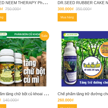
D
R.SEED NEEM THERAPY Phân hữu cơ bánh dầu neem bổ sung vi sinh
0₫
750.000₫
300.000₫
350.000₫
àng
Mua hàng
Sale
C
hế phẩm tăng chữ bột củ khoai mì (sắn)
Chế phẩm tăng trữ đường ch
₫
140.000₫
260.000₫