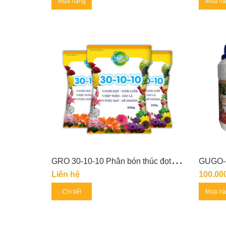
Mua hàng
Mua h
G
RO 30-10-10 Phân bón thúc đọt đẻ nhánh, vươn đọt mập thân
Liên hệ
100.00
Chi tiết
Mua h