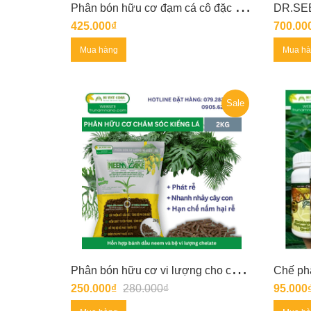
P
hân bón hữu cơ đạm cá cô đặc (amino) 5 lít
425.000₫
700.00
Mua hàng
Mua h
Sale
P
hân bón hữu cơ vi lượng cho cây kiểng lá NEEM CAKE
250.000₫
280.000₫
95.000