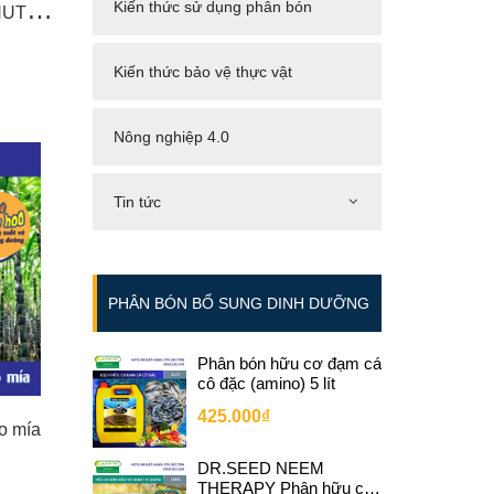
D
R.SEED RUBBER CAKE NUTRI Phân bánh dầu hạt cao su bổ sung vi sinh
Kiến thức sử dụng phân bón
Kiến thức bảo vệ thực vật
Nông nghiệp 4.0
Tin tức
PHÂN BÓN BỔ SUNG DINH DƯỠNG
Phân bón hữu cơ đạm cá
cô đặc (amino) 5 lít
425.000₫
o mía
DR.SEED NEEM
THERAPY Phân hữu cơ