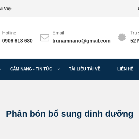
i Việt
Hotline
Email
Trụ
0906 618 680
trunamnano@gmail.com
52 
CẨM NANG - TIN TỨC
TÀI LIỆU TẢI VỀ
LIÊN HỆ
Phân bón bổ sung dinh dưỡng