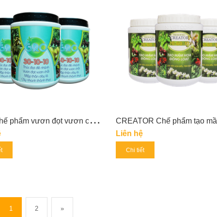
G
RO Chế phẩm vươn đọt vươn chồi 30-10-10
ệ
Liên hệ
ết
Chi tiết
1
2
»