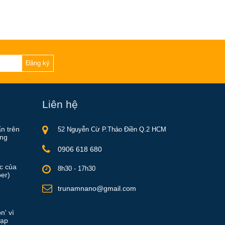
Đăng ký
Liên hệ
ẩn trên
52 Nguyễn Cừ P.Thảo Điền Q.2 HCM
ồng
0906 618 680
ực của
8h30 - 17h30
er)
trunamnano@gmail.com
n' vì
rạp