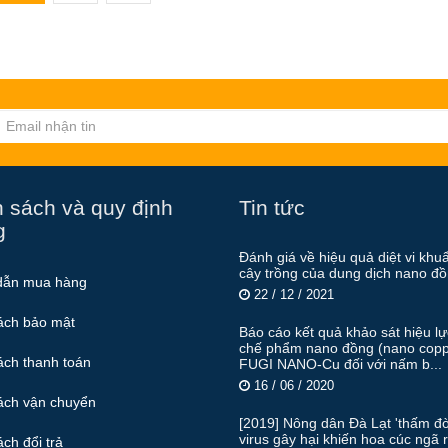
 sách và quy định
Tin tức
g
Đánh giá về hiệu quả diệt vi khu
cây trồng của dung dịch nano đ
dẫn mua hàng
22 / 12 / 2021
ách bảo mật
Báo cáo kết quả khảo sát hiệu l
chế phẩm nano đồng (nano copp
ách thanh toán
FUGI NANO-Cu đối với nấm b...
16 / 06 / 2020
ách vận chuyển
[2019] Nông dân Đà Lạt 'thấm đò
virus gây hại khiến hoa cúc ngã 
ch đổi trả