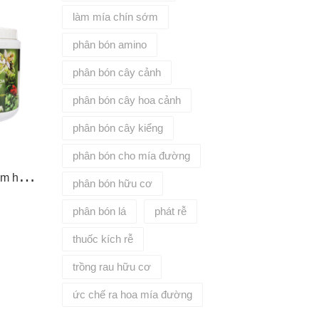
làm mía chín sớm
phân bón amino
phân bón cây cảnh
phân bón cây hoa cảnh
phân bón cây kiểng
phân bón cho mía đường
C
REATOR Chế phẩm tạo mầm hoa (10-60-10)
phân bón hữu cơ
phân bón lá
phát rễ
thuốc kích rễ
trồng rau hữu cơ
ức chế ra hoa mía đường