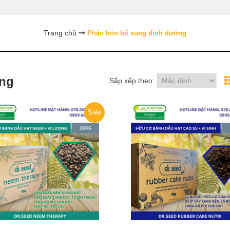
Trang chủ
Phân bón bổ sung dinh dưỡng
ỡng
Sắp xếp theo:
Sale