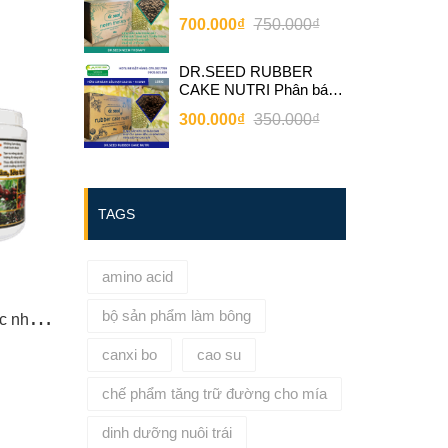
bánh dầu neem bổ sung
700.000₫
750.000₫
vi sinh
DR.SEED RUBBER
CAKE NUTRI Phân bánh
dầu hạt cao su bổ sung vi
300.000₫
350.000₫
sinh
TAGS
amino acid
B
IG Chế phẩm làm già lá chắc nhân lớn trái 6-30-30
bộ sản phẩm làm bông
canxi bo
cao su
chế phẩm tăng trữ đường cho mía
dinh dưỡng nuôi trái