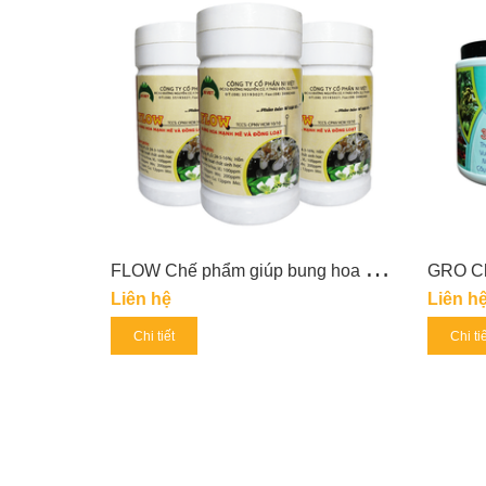
F
LOW Chế phẩm giúp bung hoa đồng loạt
Liên hệ
Liên h
Chi tiết
Chi ti